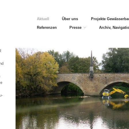
Aktuell
Über uns
Projekte Gewässerba
Referenzen
Presse
Archiv, Navigati
R
;
nd
n
le
u-