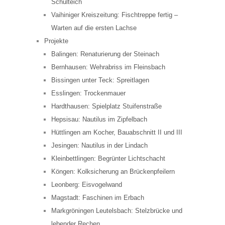
Schulteich
Vaihiniger Kreiszeitung: Fischtreppe fertig –
Warten auf die ersten Lachse
Projekte
Balingen: Renaturierung der Steinach
Bernhausen: Wehrabriss im Fleinsbach
Bissingen unter Teck: Spreitlagen
Esslingen: Trockenmauer
Hardthausen: Spielplatz Stuifenstraße
Hepsisau: Nautilus im Zipfelbach
Hüttlingen am Kocher, Bauabschnitt II und III
Jesingen: Nautilus in der Lindach
Kleinbettlingen: Begrünter Lichtschacht
Köngen: Kolksicherung an Brückenpfeilern
Leonberg: Eisvogelwand
Magstadt: Faschinen im Erbach
Markgröningen Leutelsbach: Stelzbrücke und
lebender Rechen