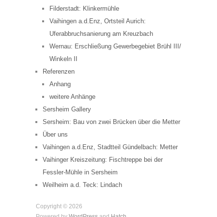
Filderstadt: Klinkermühle
Vaihingen a.d.Enz, Ortsteil Aurich:
Uferabbruchsanierung am Kreuzbach
Wernau: Erschließung Gewerbegebiet Brühl III/
Winkeln II
Referenzen
Anhang
weitere Anhänge
Sersheim Gallery
Sersheim: Bau von zwei Brücken über die Metter
Über uns
Vaihingen a.d.Enz, Stadtteil Gündelbach: Metter
Vaihinger Kreiszeitung: Fischtreppe bei der
Fessler-Mühle in Sersheim
Weilheim a.d. Teck: Lindach
Copyright © 2026
Powered by
WordPress
and
Hatch